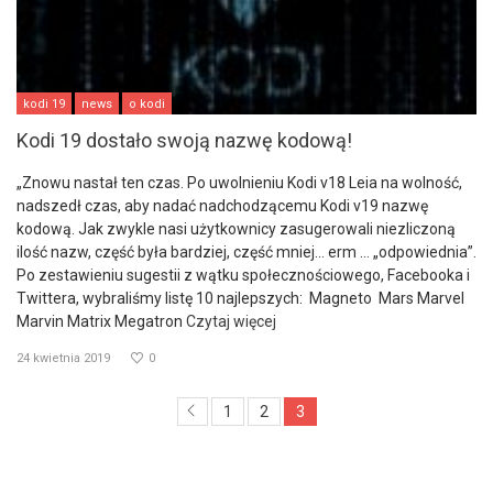
kodi 19
news
o kodi
Kodi 19 dostało swoją nazwę kodową!
„Znowu nastał ten czas. Po uwolnieniu Kodi v18 Leia na wolność,
nadszedł czas, aby nadać nadchodzącemu Kodi v19 nazwę
kodową. Jak zwykle nasi użytkownicy zasugerowali niezliczoną
ilość nazw, część była bardziej, część mniej… erm … „odpowiednia”.
Po zestawieniu sugestii z wątku społecznościowego, Facebooka i
Twittera, wybraliśmy listę 10 najlepszych: Magneto Mars Marvel
Marvin Matrix Megatron
Czytaj więcej
24 kwietnia 2019
0
1
2
3