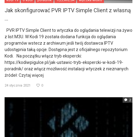
kodi 19
o kodi
poradnik
TELEWIZJA
wtyczka wideo
Jak skonfigurować PVR IPTV Simple Client z własną
...
PVR IPTV Simple Client to wtyczka do oglądania telewizji na żywo
z list M3U. W Kodi 19 została dodana funkcja do oglądania
programów wstecz z archiwum jeśli twój dostawca IPTV
udostępnia taką opcje. Dostępna jest z oficjalnego repozytorium
Kodi. Na początku włącz tryb ekspercki:
https://kodiwpigulce.pl/jak-ustawic-tryb-ekspercki-w-kodi-19-
poradnik/ oraz włącz możliwość instalacji wtyczek z nieznanych
źródeł:
Czytaj więcej
24 stycznia 2021
0
2