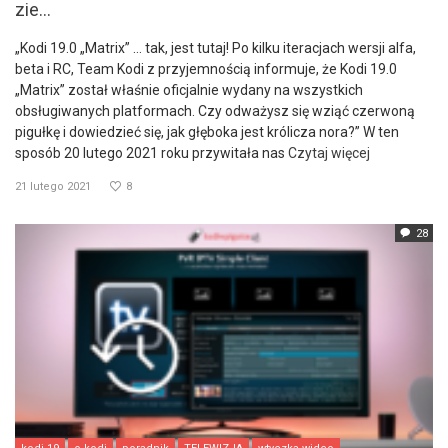
zie...
„Kodi 19.0 „Matrix” … tak, jest tutaj! Po kilku iteracjach wersji alfa,
beta i RC, Team Kodi z przyjemnością informuje, że Kodi 19.0
„Matrix” został właśnie oficjalnie wydany na wszystkich
obsługiwanych platformach. Czy odważysz się wziąć czerwoną
pigułkę i dowiedzieć się, jak głęboka jest królicza nora?” W ten
sposób 20 lutego 2021 roku przywitała nas
Czytaj więcej
21 lutego 2021
8
28