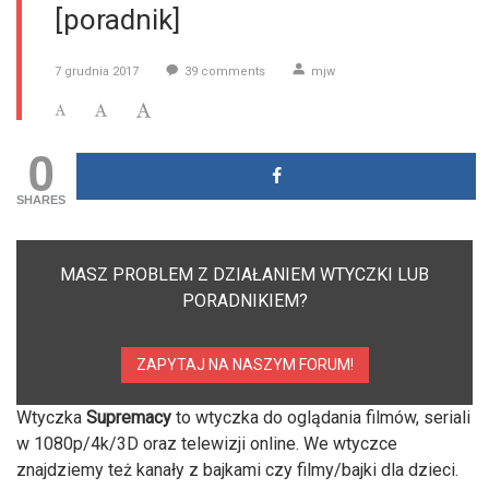
[poradnik]
7 grudnia 2017
39
comments
mjw
0
SHARES
MASZ PROBLEM Z DZIAŁANIEM WTYCZKI LUB
PORADNIKIEM?
ZAPYTAJ NA NASZYM FORUM!
Wtyczka
Supremacy
to wtyczka do oglądania filmów, seriali
w 1080p/4k/3D oraz telewizji online. We wtyczce
znajdziemy też kanały z bajkami czy filmy/bajki dla dzieci.