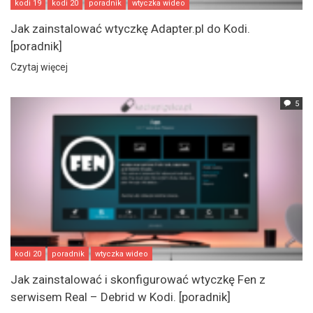
kodi 19
kodi 20
poradnik
wtyczka wideo
Jak zainstalować wtyczkę Adapter.pl do Kodi.
[poradnik]
Czytaj więcej
5
kodi 20
poradnik
wtyczka wideo
Jak zainstalować i skonfigurować wtyczkę Fen z
serwisem Real – Debrid w Kodi. [poradnik]