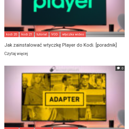
kodi 20
kodi 21
tutorial
VOD
wtyczka wideo
Jak zainstalować wtyczkę Player do Kodi. [poradnik]
Czytaj więcej
0