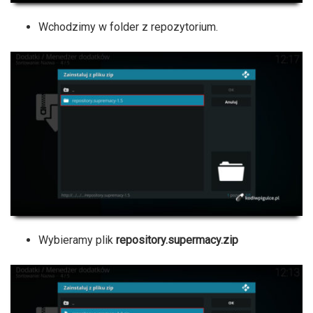
Wchodzimy w folder z repozytorium.
Wybieramy plik
repository.supermacy.zip