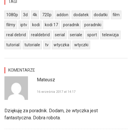
TAGI
1080p
3d
4k
720p
addon
dodatek
dodatki
film
filmy
iptv
kodi
kodi 17
poradnik
poradniki
real debrid
realdebrid
serial
seriale
sport
telewizja
tutorial
tutoriale
tv
wtyczka
wtyczki
KOMENTARZE
Mateusz
16 września 2017 at 14:17
Dziękuję za poradnik. Dodam, że wtyczka jest
fantastyczna. Dobra robota.