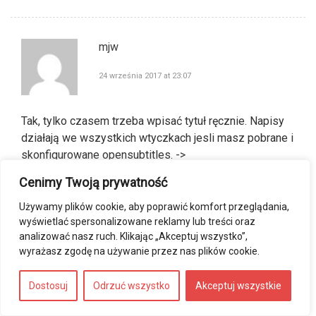
mjw
24 września 2017 at 23:07
Tak, tylko czasem trzeba wpisać tytuł ręcznie. Napisy
działają we wszystkich wtyczkach jesli masz pobrane i
skonfigurowane opensubtitles. ->
https://kodiwpigulce.pl/jak-zainstalowac-wtyczke-
Cenimy Twoją prywatność
open-subtitles-na-kodi-17-poradnik-polskie-napisy/
Używamy plików cookie, aby poprawić komfort przeglądania,
wyświetlać spersonalizowane reklamy lub treści oraz
analizować nasz ruch. Klikając „Akceptuj wszystko”,
Przemko
wyrażasz zgodę na używanie przez nas plików cookie.
29 listopada 2017 at 09:34
Dostosuj
Odrzuć wszystko
Akceptuj wszystkie