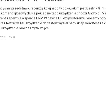
libyśmy przedstawić recenzję kolejnego tv boxa, jakim jest Beelink GT1 
o komend głosowych. Na pokładzie tego urządzenia chodzi Android TV 
ucent zapewnia wsparcie DRM Widevine L1, dzięki któremu możemy od
az Netflix w 4K! Urządzenie do testów wysłał nam sklep GearBest za 
! Urządzenie można
Czytaj więcej
2019
0