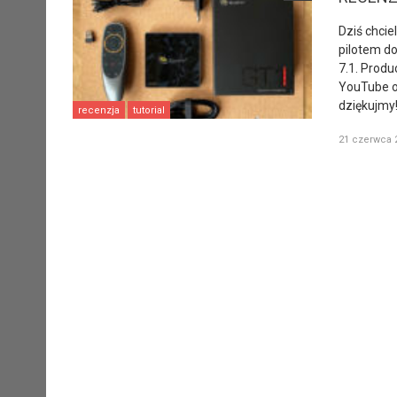
Dziś chcie
pilotem d
7.1. Prod
YouTube or
dziękujmy
recenzja
tutorial
21 czerwca 