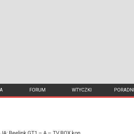
A
FORUM
WTYCZKI
PORADNI
A: Beelink GT1 – A – TV BOX kon...