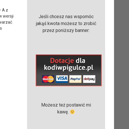
– A z
w wersji
Jeśli chcesz nas wspomóc
twarzać
jakąś kwota możesz to zrobić
co
przez poniższy banner:
Możesz też postawić mi
kawę.