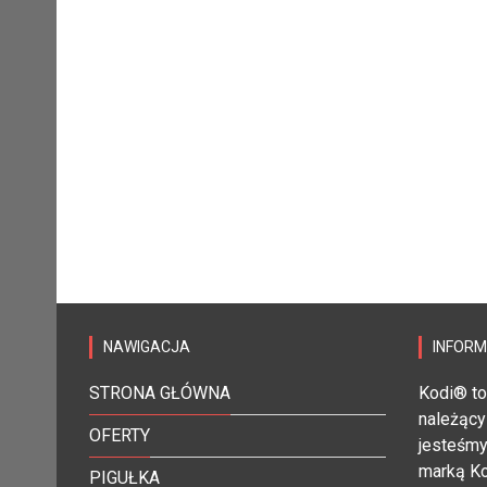
NAWIGACJA
INFOR
STRONA GŁÓWNA
Kodi® to
należący
OFERTY
jesteśmy
marką Ko
PIGUŁKA