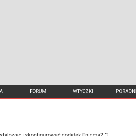
A
FORUM
WTYCZKI
PORADNI
stalować i skonfigurować dodatek Enigma2 C...