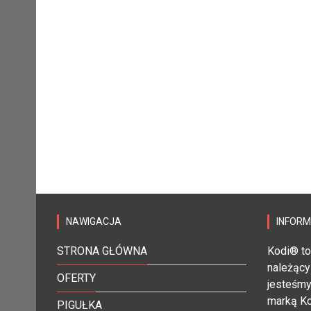
NAWIGACJA
INFOR
STRONA GŁÓWNA
Kodi® to
należący
OFERTY
jesteśmy
marką Ko
PIGUŁKA