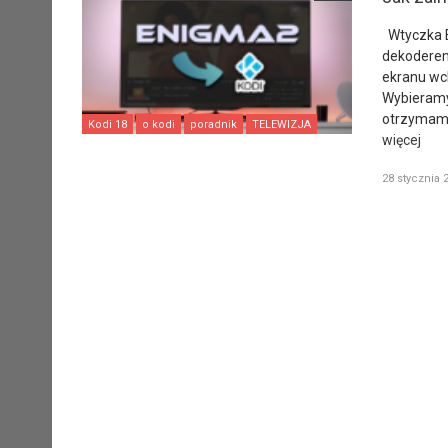
Wtyczka En
dekoderem
ekranu wc
Wybieramy 
otrzymamy
Kodi 18
o kodi
poradnik
TELEWIZJA
więcej
28 stycznia 