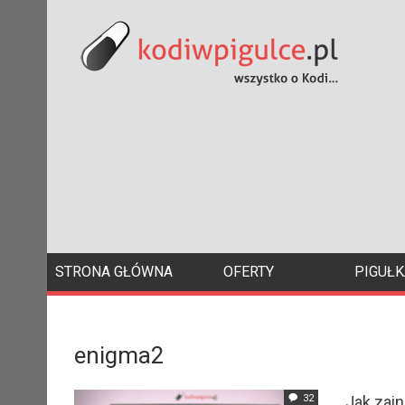
STRONA GŁÓWNA
OFERTY
PIGUŁK
enigma2
32
Jak zain