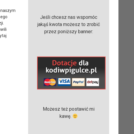
z naszym
nego
Jeśli chcesz nas wspomóc
i.
jakąś kwota możesz to zrobić
wili
przez poniższy banner:
ytaj
Możesz też postawić mi
kawę.