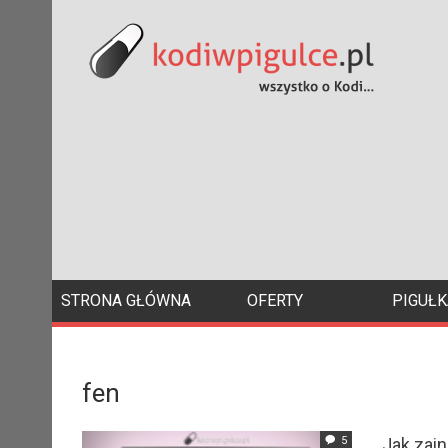
STRONA GŁÓWNA
OFERTY
PIGUŁK
fen
5
Jak zain