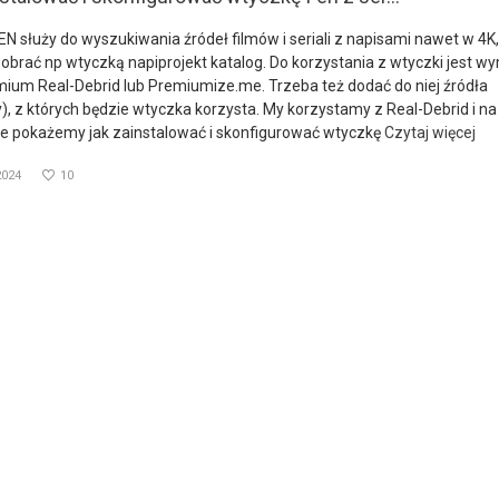
N służy do wyszukiwania źródeł filmów i seriali z napisami nawet w 4K,
brać np wtyczką napiprojekt katalog. Do korzystania z wtyczki jest 
mium Real-Debrid lub Premiumize.me. Trzeba też dodać do niej źródła
), z których będzie wtyczka korzysta. My korzystamy z Real-Debrid i n
ie pokażemy jak zainstalować i skonfigurować wtyczkę
Czytaj więcej
2024
10