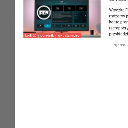
Wtyczka FE
możemy po
konto pre
(scrappery
przykładz
kodi 20
poradnik
wtyczka wideo
11 stycznia 