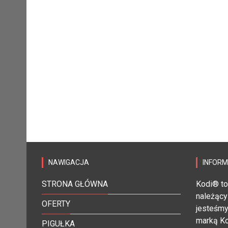
NAWIGACJA
INFOR
STRONA GŁÓWNA
Kodi® to
należący
OFERTY
jesteśmy
marką Ko
PIGUŁKA