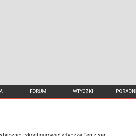
A
FORUM
WTYCZKI
PORADNI
stalować i skonfigurować wtyczkę Fen z ser...