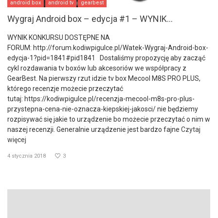
android box
android tv
gearbest
Wygraj Android box – edycja #1 – WYNIK...
WYNIK KONKURSU DOSTĘPNE NA
FORUM: http://forum.kodiwpigulce.pl/Watek-Wygraj-Android-box-
edycja-1?pid=1841#pid1841 Dostaliśmy propozycję aby zacząć
cykl rozdawania tv boxów lub akcesoriów we współpracy z
GearBest. Na pierwszy rzut idzie tv box Mecool M8S PRO PLUS,
którego recenzje możecie przeczytać
tutaj: https://kodiwpigulce.pl/recenzja-mecool-m8s-pro-plus-
przystepna-cena-nie-oznacza-kiepskiej-jakosci/ nie będziemy
rozpisywać się jakie to urządzenie bo możecie przeczytać o nim w
naszej recenzji. Generalnie urządzenie jest bardzo fajne
Czytaj
więcej
4 stycznia 2018
3