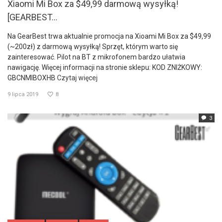
Xiaomi Mi Box za $49,99 darmową wysyłką!
[GEARBEST...
Na GearBest trwa aktualnie promocja na Xioami Mi Box za $49,99
(~200zł) z darmową wysyłką! Sprzęt, którym warto się
zainteresować. Pilot na BT z mikrofonem bardzo ułatwia
nawigację. Więcej informacji na stronie sklepu: KOD ZNIŻKOWY:
GBCNMIBOXHB
Czytaj więcej
9 lipca 2019
8
3