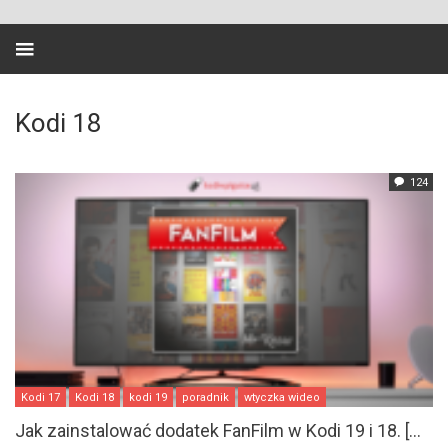
Kodi 18
124
Kodi 17
Kodi 18
kodi 19
poradnik
wtyczka wideo
Jak zainstalować dodatek FanFilm w Kodi 19 i 18. [...