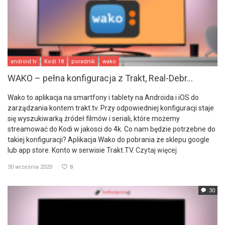
android tv
Kodi 18
poradnik
wako
WAKO – pełna konfiguracja z Trakt, Real-Debr...
Wako to aplikacja na smartfony i tablety na Androida i iOS do
zarządzania kontem trakt.tv. Przy odpowiedniej konfiguracji staje
się wyszukiwarką źródeł filmów i seriali, które możemy
streamować do Kodi w jakosci do 4k. Co nam będzie potrzebne do
takiej konfiguracji? Aplikacja Wako do pobrania ze sklepu google
lub app store. Konto w serwisie Trakt.TV.
Czytaj więcej
30 września 2020
8
30