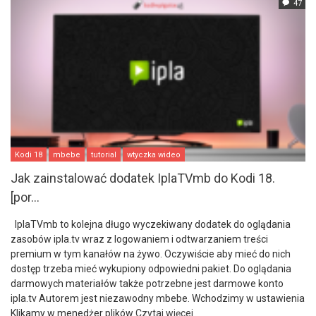
47
Kodi 18
mbebe
tutorial
wtyczka wideo
Jak zainstalować dodatek IplaTVmb do Kodi 18.
[por...
IplaTVmb to kolejna długo wyczekiwany dodatek do oglądania
zasobów ipla.tv wraz z logowaniem i odtwarzaniem treści
premium w tym kanałów na żywo. Oczywiście aby mieć do nich
dostęp trzeba mieć wykupiony odpowiedni pakiet. Do oglądania
darmowych materiałów także potrzebne jest darmowe konto
ipla.tv Autorem jest niezawodny mbebe. Wchodzimy w ustawienia
Klikamy w menedżer plików
Czytaj więcej