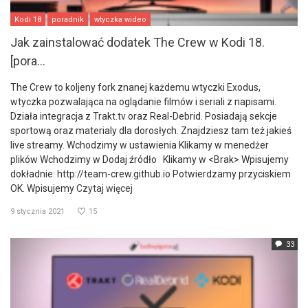
Kodi 18
poradnik
wtyczka wideo
Jak zainstalować dodatek The Crew w Kodi 18.
[pora...
The Crew to koljeny fork znanej każdemu wtyczki Exodus,
wtyczka pozwalająca na oglądanie filmów i seriali z napisami.
Działa integracja z Trakt.tv oraz Real-Debrid. Posiadają sekcje
sportową oraz materialy dla dorosłych. Znajdziesz tam też jakieś
live streamy. Wchodzimy w ustawienia Klikamy w menedżer
plików Wchodzimy w Dodaj źródło Klikamy w <Brak> Wpisujemy
dokładnie: http://team-crew.github.io Potwierdzamy przyciskiem
OK. Wpisujemy
Czytaj więcej
9 stycznia 2021
15
33