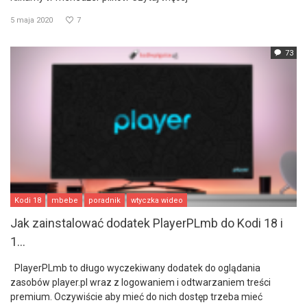
5 maja 2020
7
73
Kodi 18
mbebe
poradnik
wtyczka wideo
Jak zainstalować dodatek PlayerPLmb do Kodi 18 i
1...
PlayerPLmb to długo wyczekiwany dodatek do oglądania
zasobów player.pl wraz z logowaniem i odtwarzaniem treści
premium. Oczywiście aby mieć do nich dostęp trzeba mieć