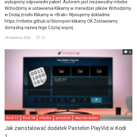
wykupiony odpowiedni pakiet. Autorem jest niezawodny mbebe.
Wchodzimy w ustawienia Klikamy w menedżer plików Wchodzimy
w Dodaj źródło Klikamy w <Brak> Wpisujemy dokładnie:
https://mbebe.github.io/blomqvist klikamy OK Zostawiamy
domyślną nazwę tego
Czytaj więcej
29 kwietnia 2020
15
6
Kodi 17
Kodi 18
mbebe
poradnik
wtyczka wideo
Jak zainstalować dodatek Pastebin PlayVid w Kodi
1...