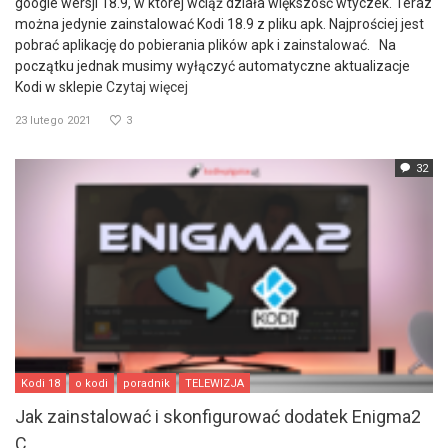
google wersji 18.9, w której wciąż działa większość wtyczek. Teraz
można jedynie zainstalować Kodi 18.9 z pliku apk. Najprościej jest
pobrać aplikację do pobierania plików apk i zainstalować. Na
początku jednak musimy wyłączyć automatyczne aktualizacje
Kodi w sklepie
Czytaj więcej
23 lutego 2021
3
32
Kodi 18
o kodi
poradnik
TELEWIZJA
Jak zainstalować i skonfigurować dodatek Enigma2
C...