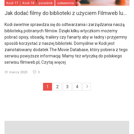
Kodi 17
Kodi 18
poradnik
ustawienia
Jak dodać filmy do biblioteki z użyciem Filmweb lu...
Kodi świetnie sprawdza się do odtwarzania i zarządzania naszą
biblioteką pobranych filmów. Dzięki kilku wtyczkom możemy
pobrać opisy, obsadę, trailery czy fanarty aby w ładny i przyjemny
sposób korzystać z naszej biblioteki. Domyślnie w Kodi jest
zainstalowany dodatek The Movie Database, który pobiera z tego
serwisu powyższe informację. Mamy też wtyczkę do polskiego
serwisu filmweb.pl,
Czytaj więcej
31 marca 2020
3
1
2
3
4