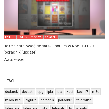
kodi 19
kodi 20
mrknow
poradnik
Jak zainstalować dodatek FanFilm w Kodi 19 i 20.
[poradnik][update]
Czytaj więcej
TAGI
dodatek
dodatki
epg
ipla
iptv
kodi
kodi 17
m3u
mods-kodi
pigulka
poradnik
poradniki
tele-wizja
telewizja
telewizja polska
tutoriale
tv
wizjatv