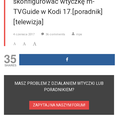
skonfigurować wtyczkę m-
TVGuide w Kodi 17.[poradnik]
[telewizja]
4 czerwca 2017
36
comments
mjw
35
SHARES
MASZ PROBLEM Z DZIAŁANIEM WTYCZKI LUB
PORADNIKIEM?
ZAPYTAJ NA NASZYM FORUM!