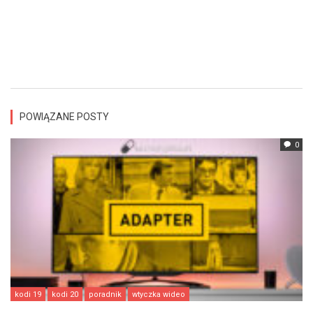
POWIĄZANE POSTY
0
kodi 19
kodi 20
poradnik
wtyczka wideo