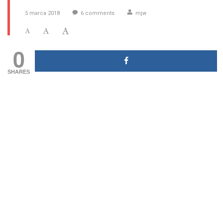
5 marca 2018
6
comments
mjw
0
SHARES