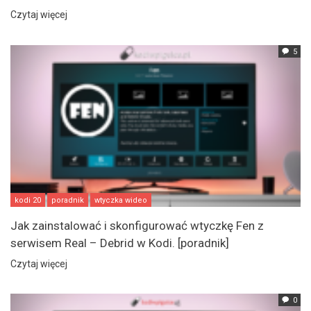
Czytaj więcej
5
kodi 20
poradnik
wtyczka wideo
Jak zainstalować i skonfigurować wtyczkę Fen z
serwisem Real – Debrid w Kodi. [poradnik]
Czytaj więcej
0