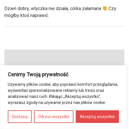
Dzień dobry, wtyczka nie działa, córka załamana
Czy
mógłby ktoś naprawić.
Cenimy Twoją prywatność
Używamy plików cookie, aby poprawić komfort przeglądania,
wyświetlać spersonalizowane reklamy lub treści oraz
Jeśli chcesz nas wspomóc jakąś kwota możesz to
analizować nasz ruch. Klikając „Akceptuj wszystko”,
zrobić przez poniższy banner:
wyrażasz zgodę na używanie przez nas plików cookie.
Dostosuj
Odrzuć wszystko
Akceptuj wszystkie