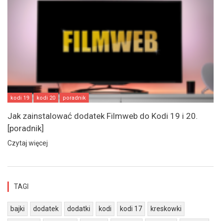
kodi 19
kodi 20
poradnik
Jak zainstalować dodatek Filmweb do Kodi 19 i 20.
[poradnik]
Czytaj więcej
TAGI
bajki
dodatek
dodatki
kodi
kodi 17
kreskowki