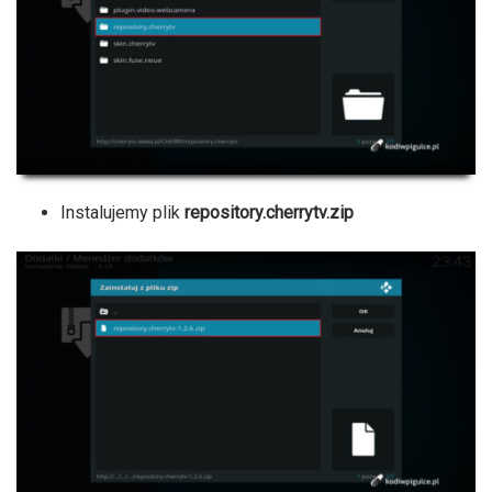
Instalujemy plik
repository.cherrytv.zip