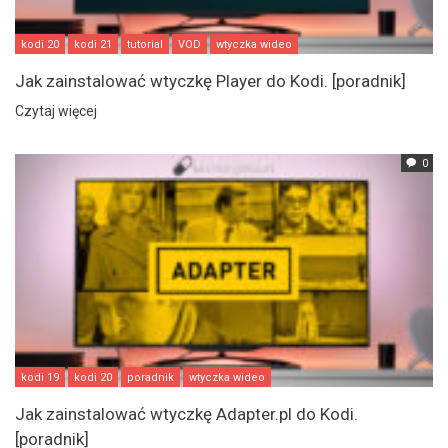
kodi 20
kodi 21
tutorial
VOD
wtyczka wideo
Jak zainstalować wtyczkę Player do Kodi. [poradnik]
Czytaj więcej
0
kodi 19
kodi 20
poradnik
wtyczka wideo
Jak zainstalować wtyczkę Adapter.pl do Kodi.
[poradnik]