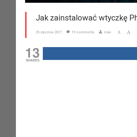
Jak zainstalować wtyczkę Ph
25 stycznia 2017
19
comments
mjw
13
SHARES