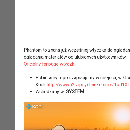
Phantom to znana już wcześniej wtyczka do oglądan
oglądania materiałów od ulubionych użytkowników.
Oficjalny fanpage wtyczki.
Pobieramy repo i zapisujemy w miejscu, w kt
Kodi.
http://www52.zippyshare.com/v/1pJ1XLg
Wchodzimy w
SYSTEM.