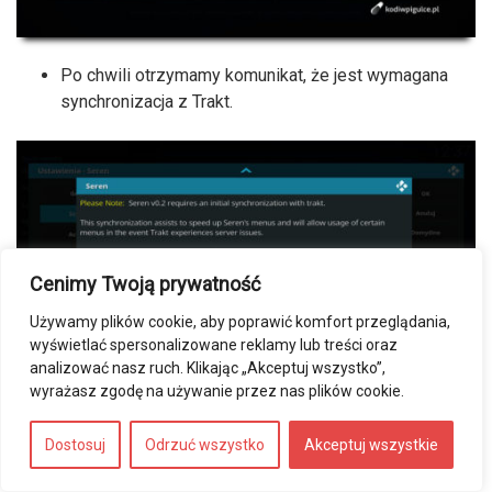
Po chwili otrzymamy komunikat, że jest wymagana
synchronizacja z Trakt.
Cenimy Twoją prywatność
Używamy plików cookie, aby poprawić komfort przeglądania,
wyświetlać spersonalizowane reklamy lub treści oraz
analizować nasz ruch. Klikając „Akceptuj wszystko”,
wyrażasz zgodę na używanie przez nas plików cookie.
Potwierdzamy przyciskiem
Tak
i czekamy chwilę.
Dostosuj
Odrzuć wszystko
Akceptuj wszystkie