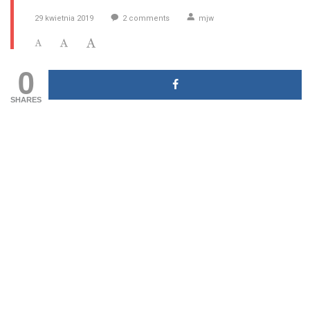
29 kwietnia 2019
2
comments
mjw
0
SHARES