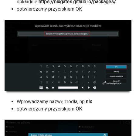
dokładnie
https://nixgates.github.io/packages/
potwierdzamy przyciskiem OK
Wprowadzamy nazwę źródła, np
nix
potwierdzamy przyciskiem
OK