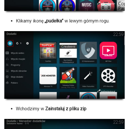
Klikamy ikonę
„pudełka”
w lewym górnym rogu.
Wchodzimy w
Zainstaluj z pliku zip