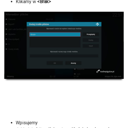
Klikamy w
<Brak>
Wpisujemy