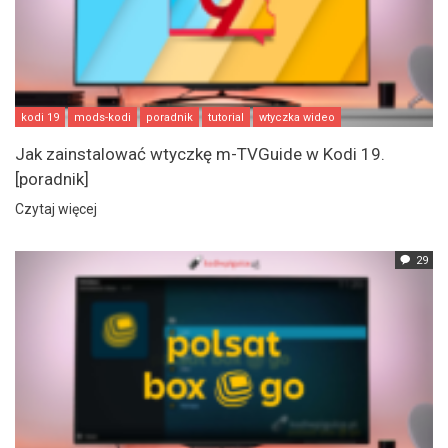
kodi 19
mods-kodi
poradnik
tutorial
wtyczka wideo
Jak zainstalować wtyczkę m-TVGuide w Kodi 19.
[poradnik]
Czytaj więcej
29