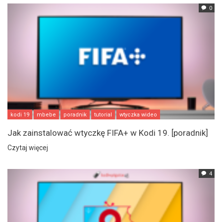
0
kodi 19
mbebe
poradnik
tutorial
wtyczka wideo
Jak zainstalować wtyczkę FIFA+ w Kodi 19. [poradnik]
Czytaj więcej
4