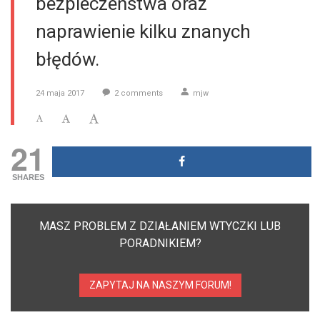
bezpieczeństwa oraz
naprawienie kilku znanych
błędów.
24 maja 2017
2
comments
mjw
21
SHARES
MASZ PROBLEM Z DZIAŁANIEM WTYCZKI LUB
PORADNIKIEM?
ZAPYTAJ NA NASZYM FORUM!