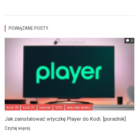
POWIĄZANE POSTY
0
kodi 20
kodi 21
tutorial
VOD
wtyczka wideo
Jak zainstalować wtyczkę Player do Kodi. [poradnik]
Czytaj więcej