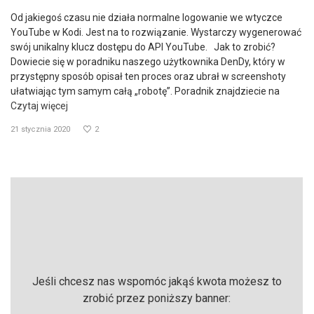
Od jakiegoś czasu nie działa normalne logowanie we wtyczce
YouTube w Kodi. Jest na to rozwiązanie. Wystarczy wygenerować
swój unikalny klucz dostępu do API YouTube. Jak to zrobić?
Dowiecie się w poradniku naszego użytkownika DenDy, który w
przystępny sposób opisał ten proces oraz ubrał w screenshoty
ułatwiając tym samym całą „robotę”. Poradnik znajdziecie na
Czytaj więcej
21 stycznia 2020
2
Jeśli chcesz nas wspomóc jakąś kwota możesz to
zrobić przez poniższy banner: