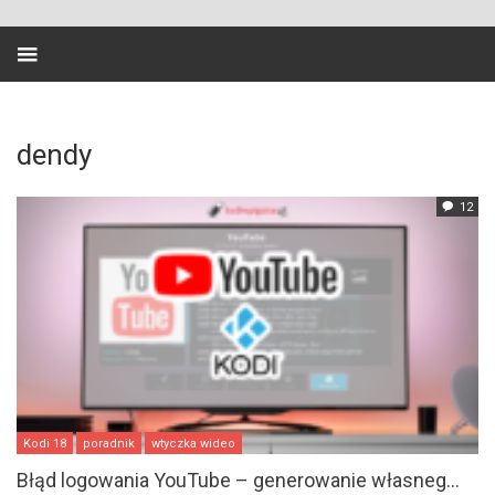
dendy
12
Kodi 18
poradnik
wtyczka wideo
Błąd logowania YouTube – generowanie własneg...